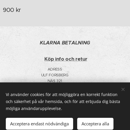
900
kr
KLARNA BETALNING
Köp info och retur
ADRESS
ULF FORSBERG
NÄS 321
91598 BYGDEÅ
F-SKATT
Vi använder cookies för att möjliggöra en korrekt funktion
TELE 0706006952
Cookies
och säkerhet på vår hemsida, och för att erbjuda dig bästa
möjliga användarupplevelse.
Lägg i kundvagnen
Acceptera endast nödvändiga
Acceptera alla