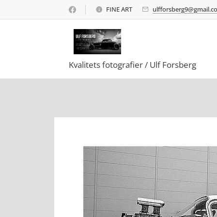
FINE ART
ulfforsberg9@gmail.c
Kvalitets fotografier / Ulf Forsberg