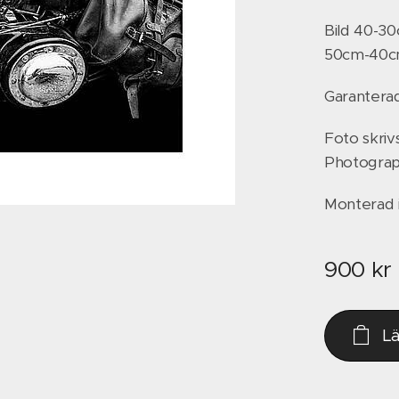
Bild 40-3
50cm-40
Garanterad
Foto skriv
Photograph
Monterad i
900
kr
L