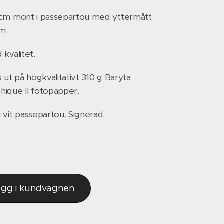
0cm mont i passepartou med yttermått
cm
 kvalitet.
s ut på högkvalitativt 310 g Baryta
ique II fotopapper.
 vit passepartou. Signerad.
ägg i kundvagnen