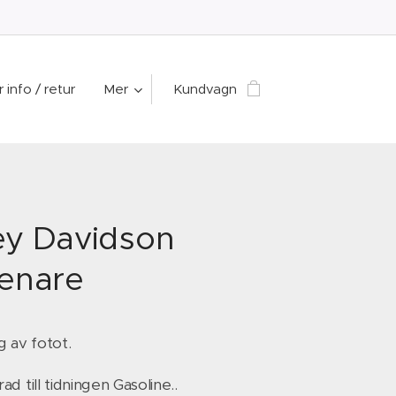
 info / retur
Mer
Kundvagn
ey Davidson
renare
g av fotot.
d till tidningen Gasoline..