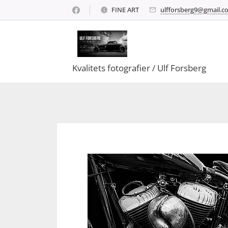
FINE ART
ulfforsberg9@gmail.c
Kvalitets fotografier / Ulf Forsberg