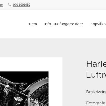
om
070 6006952
Hem
Info. Hur fungerar det?
Köpvillkor
Harl
Luft
Beskrivnin
Fotografera