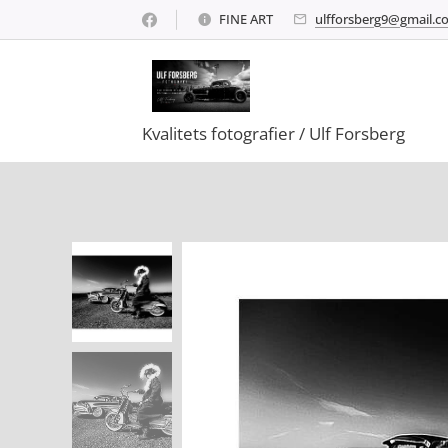
FINE ART
ulfforsberg9@gmail.c
Kvalitets fotografier / Ulf Forsberg