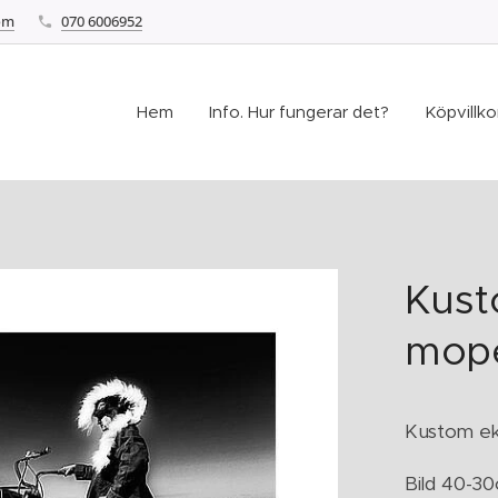
om
070 6006952
Hem
Info. Hur fungerar det?
Köpvillkor
Kust
mop
Kustom ek
Bild 40-3