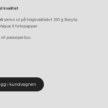
d kvalitet
et
skrivs ut på högkvalitativt 310 g Baryta
ique II fotopapper.
 vit passepartou.
ägg i kundvagnen