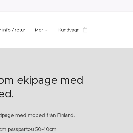
 info / retur
Mer
Kundvagn
om ekipage med
ed.
ipage med moped från Finland.
0cm passpartou 50-40cm