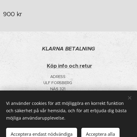
900
kr
KLARNA BETALNING
Köp info och retur
ADRESS
ULF FORSBERG
NÄS 321
91598 BYGDEÅ
F-SKATT
Vi använder cookies för att möjliggöra en korrekt funktion
TELE 0706006952
Cookies
och säkerhet på vår hemsida, och för att erbjuda dig bästa
möjliga användarupplevelse.
Lägg i kundvagnen
Acceptera endast nödvändiga
Acceptera alla