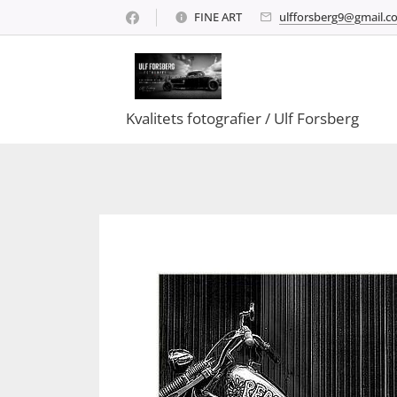
FINE ART
ulfforsberg9@gmail.c
Kvalitets fotografier / Ulf Forsberg