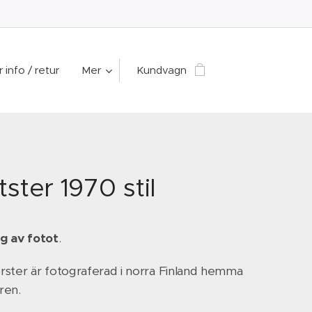
 info / retur
Mer
Kundvagn
ster 1970 stil
g av fotot
.
ster är fotograferad i norra Finland hemma
ren.