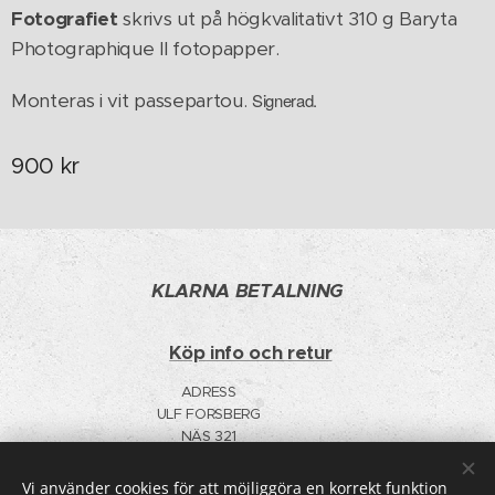
Fotografiet
skrivs ut på högkvalitativt 310 g Baryta
Photographique II fotopapper.
Monteras i vit passepartou.
S
ignerad.
900
kr
KLARNA BETALNING
Köp info och retur
ADRESS
ULF FORSBERG
NÄS 321
91598 BYGDEÅ
F-SKATT
Vi använder cookies för att möjliggöra en korrekt funktion